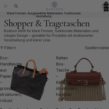
Artikel
Warenk
insges
0
Klare Formen. Ausgewählte Materialien. Funktionale
Klare Formen. Ausgewählte Materialien. Funktionale
Gestaltung.
Gestaltung.
Shopper & Tragetaschen
Bodison steht für klare Formen, funktionale Materialien und
ruhiges Design – gestaltet für Produkte mit strukturierter
Verarbeitung und klarer Linie.
Filtern
Spaltenraste
Eco-
Rattan
Handtasche
Box-
aus
Tasche
Papier
–
–
klein,
gross,
strukturiert,
strukturiert,
formklar
robust