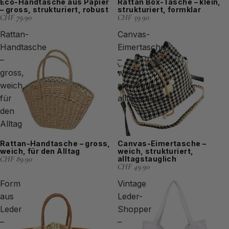
Eco-Handtasche aus Papier
Rattan Box-Tasche – klein,
– gross, strukturiert, robust
strukturiert, formklar
CHF 79.90
CHF 59.90
Rattan-
Canvas-
Handtasche
Eimertasche
–
–
gross,
weich,
weich,
strukturiert,
für
alltagstauglich
den
Alltag
Rattan-Handtasche – gross,
Canvas-Eimertasche –
weich, für den Alltag
weich, strukturiert,
CHF 89.90
alltagstauglich
CHF 49.90
Form
Vintage
aus
Leder-
Leder
Shopper
–
–