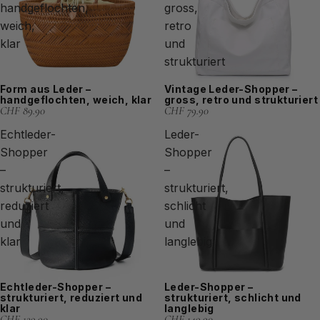
handgeflochten,
gross,
weich,
retro
klar
und
strukturiert
Form aus Leder –
Vintage Leder-Shopper –
handgeflochten, weich, klar
gross, retro und strukturiert
CHF 89.90
CHF 79.90
Echtleder-
Leder-
Shopper
Shopper
–
–
strukturiert,
strukturiert,
reduziert
schlicht
und
und
klar
langlebig
Echtleder-Shopper –
Leder-Shopper –
strukturiert, reduziert und
strukturiert, schlicht und
klar
langlebig
CHF 129.90
CHF 149.90