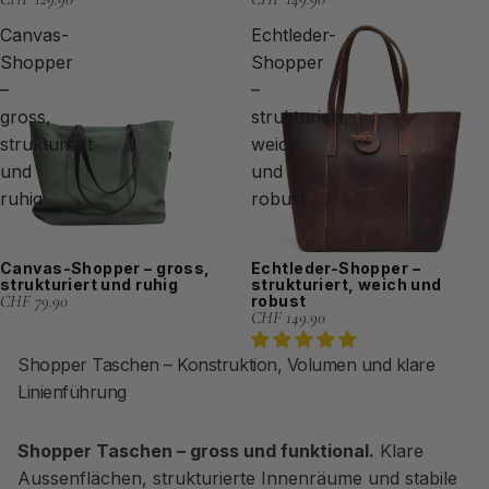
Canvas-
Echtleder-
Shopper
Shopper
–
–
gross,
strukturiert,
strukturiert
weich
und
und
ruhig
robust
Canvas-Shopper – gross,
Echtleder-Shopper –
strukturiert und ruhig
strukturiert, weich und
CHF 79.90
robust
CHF 149.90
Shopper Taschen – Konstruktion, Volumen und klare
Linienführung
Shopper Taschen – gross und funktional.
Klare
Aussenflächen, strukturierte Innenräume und stabile